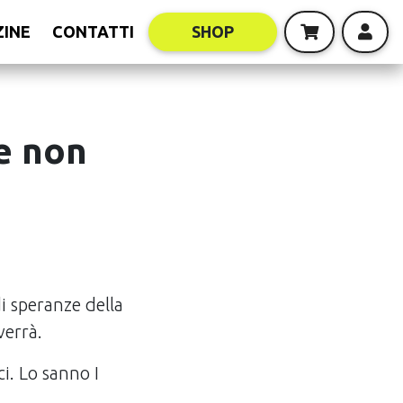
INE
CONTATTI
SHOP
re non
di speranze della
verrà.
i. Lo sanno I