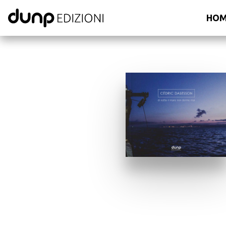
dunp edizioni
HO