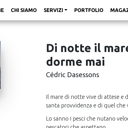
ME
CHI SIAMO
SERVIZI
PORTFOLIO
MAGAZ
Di notte il ma
dorme mai
Cédric Dasessons
Il mare di notte vive di attese e 
santa provvidenza e di quel che 
Lo sanno I pesci che nutano veloc
pescatori che aspettano.