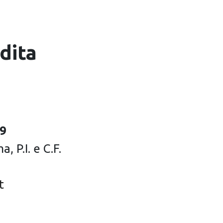
dita
09
 P.I. e C.F.
t