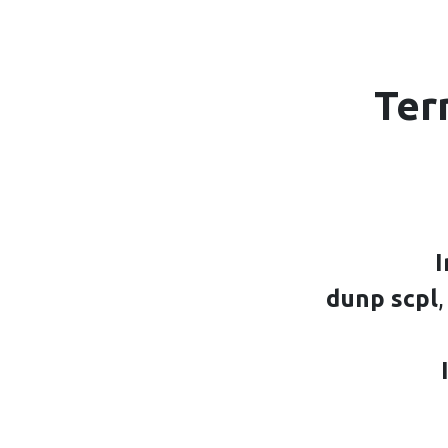
Ter
I
dunp scpl
,