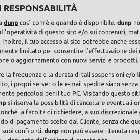
I RESPONSABILITÀ
da
dunp
così com’è e quando è disponibile.
dunp
no
ll’operatività di questo sito e/o sui contenuti, mat
o. Inoltre, il tuo accesso al sito potrebbe anche e
nte limitato per consentire l’effettuazione dei ne
one o aggiornamento con nuovi servizi e prodotti.
e la frequenza e la durata di tali sospensioni e/o l
to, i propri server o le e-mail spedite siano senza v
te pericolosi per il tuo PC. Visitando questo sito 
np
si riserva la possibilità di cancellare eventuali o
 nonché la facoltà di richiedere, a suo discrezionale g
 di pagamento scelto dal Cliente, senza che que
i suoi confronti.
dunp
non può essere ritenuta res