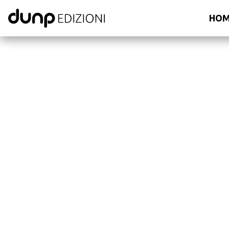
dunp edizioni
HO