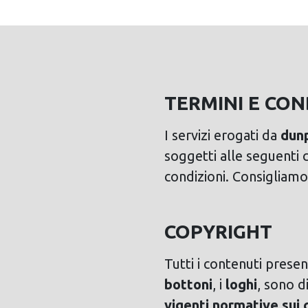
TERMINI E COND
I servizi erogati da
dunp
soggetti alle seguenti c
condizioni. Consigliamo
COPYRIGHT
Tutti i contenuti presen
bottoni
, i
loghi
, sono d
vigenti normative sui 