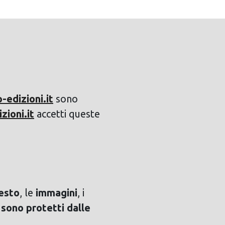
edizioni.it
sono
ioni.it
accetti queste
esto
, le
immagini
, i
e
sono protetti dalle