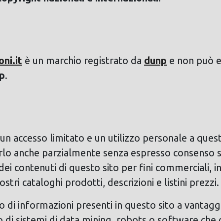
ni.it
è un marchio registrato da
dunp
e non può es
p
.
n accesso limitato e un utilizzo personale a ques
arlo anche parzialmente senza espresso consenso sc
dei contenuti di questo sito per fini commerciali, i
nostri cataloghi prodotti, descrizioni e listini prezzi.
zo di informazioni presenti in questo sito a vantaggi
zo di sistemi di data mining, robots o software che